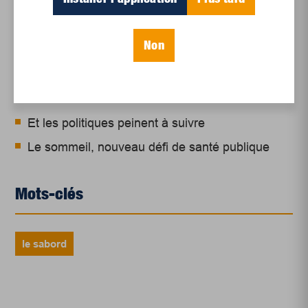
Un siècle de Mauriciennes dans la presse
régionale
Non
Juillet 2026
Le sport professionnel féminin : en mouvement,
en croissance
Et les politiques peinent à suivre
Le sommeil, nouveau défi de santé publique
Mots-clés
le sabord