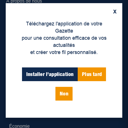
À propos de nous
X
Déontologie et confidentialité
Téléchargez l'application de votre
Devenir partenaire
Gazette
pour une consultation efficace de vos
Lieux de distribution
actualités
et créer votre fil personnalisé.
Nous joindre
Parutions numériques
Installer l'application
Plus tard
Catégories
Non
Actualités
Environnement
Économie