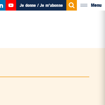
Menu
Je donne / Je m’abonne