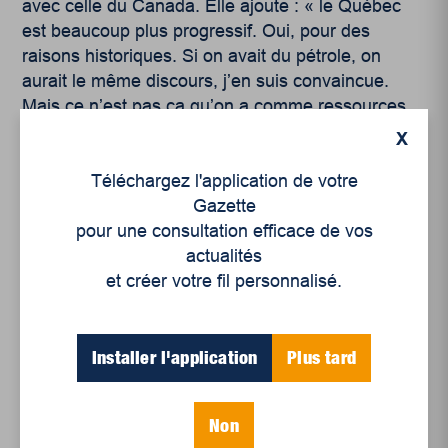
avec celle du Canada. Elle ajoute : « le Québec
est beaucoup plus progressif. Oui, pour des
raisons historiques. Si on avait du pétrole, on
aurait le même discours, j’en suis convaincue.
Mais ce n’est pas ça qu’on a comme ressources
naturelles. Nous autres, c’est de l’eau. […] Les
X
Québécois, on ne se perçoit pas comme un
Téléchargez l'application de votre
producteur de pétrole, on se perçoit comme un
Gazette
producteur d’hydroélectricité. »
pour une consultation efficace de vos
En somme, l’engagement de Geneviève Tardy va
actualités
bien au-delà de la simple préservation, en
et créer votre fil personnalisé.
intégrant des projets ambitieux et une réflexion
profonde sur l’autonomie politique et
environnementale du Québec.
Installer l'application
Plus tard
Non