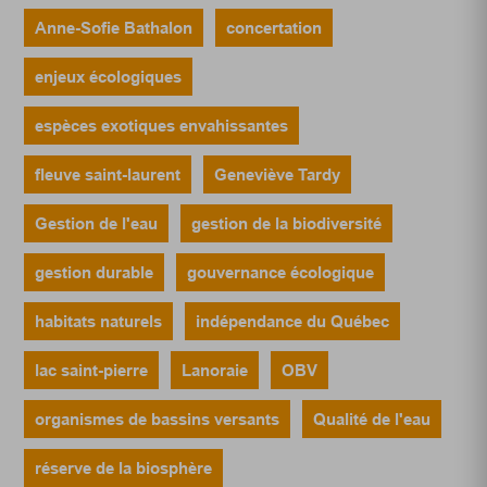
Anne-Sofie Bathalon
concertation
enjeux écologiques
espèces exotiques envahissantes
fleuve saint-laurent
Geneviève Tardy
Gestion de l'eau
gestion de la biodiversité
gestion durable
gouvernance écologique
habitats naturels
indépendance du Québec
lac saint-pierre
Lanoraie
OBV
organismes de bassins versants
Qualité de l'eau
réserve de la biosphère