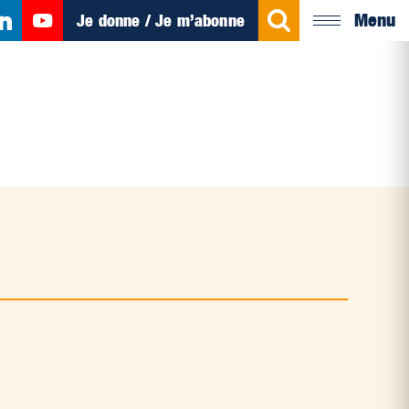
Menu
Je donne / Je m’abonne