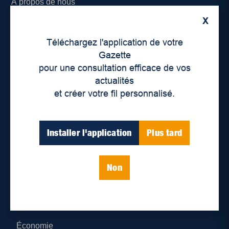
À propos de nous
X
Déontologie et confidentialité
Téléchargez l'application de votre
Devenir partenaire
Gazette
pour une consultation efficace de vos
Lieux de distribution
actualités
et créer votre fil personnalisé.
Nous joindre
Parutions numériques
Installer l'application
Plus tard
Catégories
Non
Actualités
Environnement
Économie