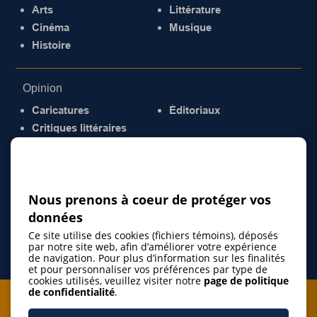
Arts
Littérature
Cinéma
Musique
Histoire
Opinion
Caricatures
Éditoriaux
Critiques littéraires
© 2026 Gazette de la Mauricie. Tous droits
réservés.
Politique de confidentialité
Nous prenons à coeur de protéger vos
données
Ce site utilise des cookies (fichiers témoins), déposés
par notre site web, afin d’améliorer votre expérience
de navigation. Pour plus d’information sur les finalités
et pour personnaliser vos préférences par type de
cookies utilisés, veuillez visiter notre
page de politique
de confidentialité
.
Je m'abonne à l'infolettre