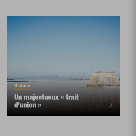
Histoire
Un majestueux « trait
d’union »