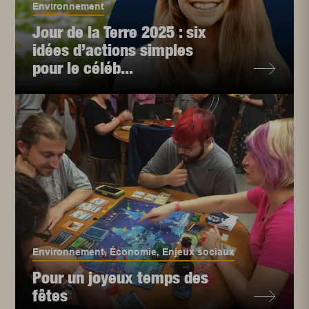
Environnement
Jour de la Terre 2025 : six
idées d’actions simples
pour le céléb...
Environnement
,
Économie
,
Enjeux sociaux
Pour un joyeux temps des
fêtes