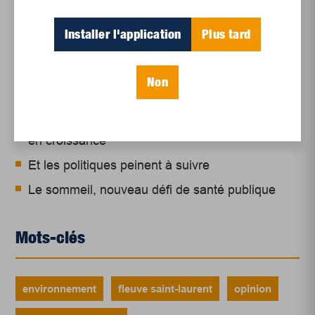
Articles récents
Installer l'application
Plus tard
Un siècle de Mauriciennes dans la presse
régionale
Non
Juillet 2026
Le sport professionnel féminin : en mouvement,
en croissance
Et les politiques peinent à suivre
Le sommeil, nouveau défi de santé publique
Mots-clés
environnement
fleuve saint-laurent
opinion