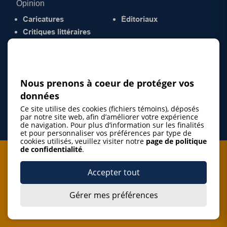
Opinion
Caricatures
Éditoriaux
Critiques littéraires
© 2026 Gazette de la Mauricie. Tous droits
réservés.
Politique de confidentialité
Nous prenons à coeur de protéger vos
données
Ce site utilise des cookies (fichiers témoins), déposés
par notre site web, afin d’améliorer votre expérience
de navigation. Pour plus d’information sur les finalités
et pour personnaliser vos préférences par type de
cookies utilisés, veuillez visiter notre
page de politique
de confidentialité
.
Je m'abonne à l'infolettre
Accepter tout
M'abonner
Gérer mes préférences
J’accepte de m’abonner à l’infolettre de La Gazette de la
Mauricie et de recevoir les plus récentes actualités ainsi
Je m'abonne à l'infolettre
que les offres promotionnelles de ce média d’information.