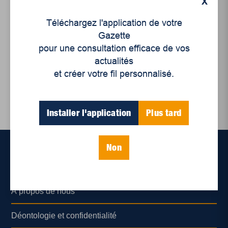
X
Actualités
,
Environnement
,
Éditoriaux
,
Opinion
,
Enjeux sociaux
Téléchargez l'application de votre
Retrouver nos lacs et
Gazette
nos cours d’eau
pour une consultation efficace de vos
actualités
et créer votre fil personnalisé.
Installer l'application
Plus tard
Non
Accueil
À propos de nous
Déontologie et confidentialité