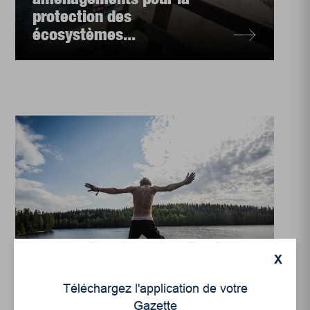
protection des
écosystèmes...
Environnement
X
Sauter à l’eau pour
Téléchargez l'application de votre
réclamer l’accès public
Gazette