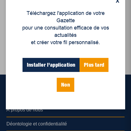
X
En première ligne avec
Téléchargez l'application de votre
Geneviève Tardy : pour
Gazette
la protection du La...
pour une consultation efficace de vos
actualités
et créer votre fil personnalisé.
Installer l'application
Plus tard
Non
Accueil
À propos de nous
Déontologie et confidentialité