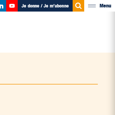
Menu
Je donne / Je m’abonne