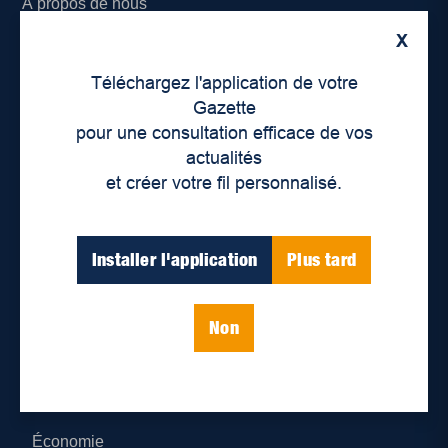
À propos de nous
X
Déontologie et confidentialité
Téléchargez l'application de votre
Devenir partenaire
Gazette
pour une consultation efficace de vos
Lieux de distribution
actualités
et créer votre fil personnalisé.
Nous joindre
Parutions numériques
Installer l'application
Plus tard
Catégories
Non
Actualités
Environnement
Économie