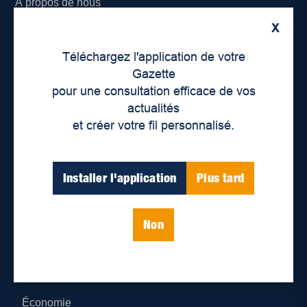
À propos de nous
X
Déontologie et confidentialité
Téléchargez l'application de votre
Devenir partenaire
Gazette
pour une consultation efficace de vos
Lieux de distribution
actualités
et créer votre fil personnalisé.
Nous joindre
Parutions numériques
Installer l'application
Plus tard
Catégories
Non
Actualités
Environnement
Économie