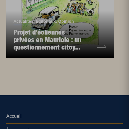
Actualités
,
Éditoriaux
,
Opinion
Projet d’éoliennes
privées en Mauricie : un
questionnement citoy...
Accueil