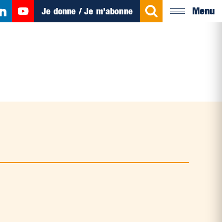
Menu
Je donne / Je m’abonne