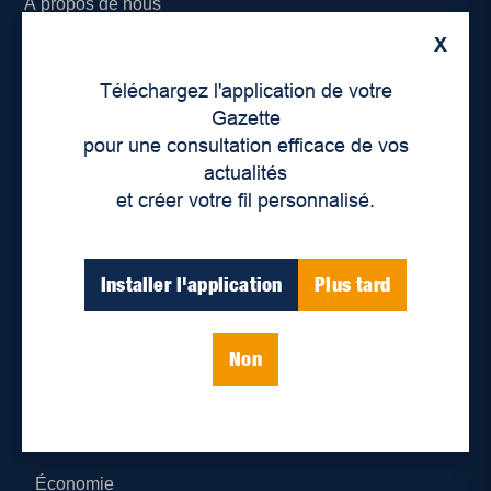
À propos de nous
X
Déontologie et confidentialité
Téléchargez l'application de votre
Devenir partenaire
Gazette
pour une consultation efficace de vos
Lieux de distribution
actualités
et créer votre fil personnalisé.
Nous joindre
Parutions numériques
Installer l'application
Plus tard
Catégories
Non
Actualités
Environnement
Économie