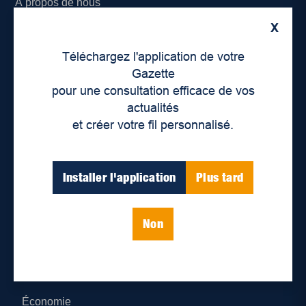
À propos de nous
X
Déontologie et confidentialité
Téléchargez l'application de votre
Devenir partenaire
Gazette
pour une consultation efficace de vos
Lieux de distribution
actualités
et créer votre fil personnalisé.
Nous joindre
Parutions numériques
Installer l'application
Plus tard
Catégories
Non
Actualités
Environnement
Économie