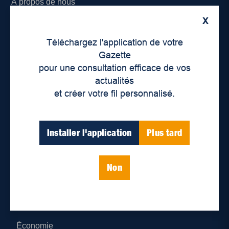
À propos de nous
X
Déontologie et confidentialité
Téléchargez l'application de votre
Devenir partenaire
Gazette
pour une consultation efficace de vos
Lieux de distribution
actualités
et créer votre fil personnalisé.
Nous joindre
Parutions numériques
Installer l'application
Plus tard
Catégories
Non
Actualités
Environnement
Économie