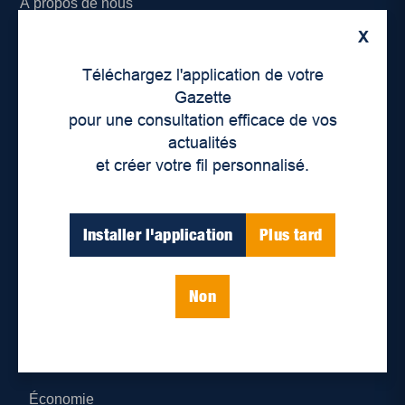
À propos de nous
X
Déontologie et confidentialité
Téléchargez l'application de votre
Devenir partenaire
Gazette
pour une consultation efficace de vos
Lieux de distribution
actualités
et créer votre fil personnalisé.
Nous joindre
Parutions numériques
Installer l'application
Plus tard
Catégories
Non
Actualités
Environnement
Économie