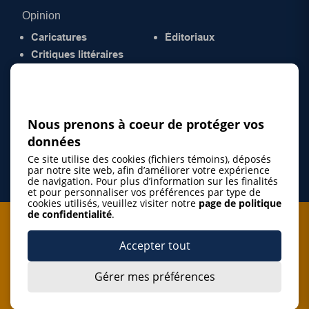
Opinion
Caricatures
Éditoriaux
Critiques littéraires
© 2026 Gazette de la Mauricie. Tous droits
réservés.
Politique de confidentialité
Nous prenons à coeur de protéger vos
données
Ce site utilise des cookies (fichiers témoins), déposés
par notre site web, afin d’améliorer votre expérience
de navigation. Pour plus d’information sur les finalités
et pour personnaliser vos préférences par type de
cookies utilisés, veuillez visiter notre
page de politique
de confidentialité
.
Je m'abonne à l'infolettre
Accepter tout
M'abonner
Gérer mes préférences
J’accepte de m’abonner à l’infolettre de La Gazette de la
Mauricie et de recevoir les plus récentes actualités ainsi
Je m'abonne à l'infolettre
que les offres promotionnelles de ce média d’information.