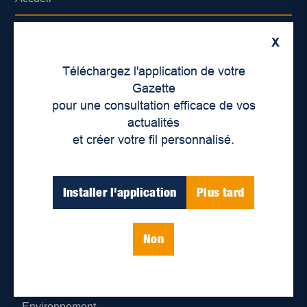
À propos de nous
X
Déontologie et confidentialité
Téléchargez l'application de votre
Gazette
Devenir partenaire
pour une consultation efficace de vos
actualités
Lieux de distribution
et créer votre fil personnalisé.
Nous joindre
Installer l'application
Plus tard
Parutions numériques
Non
Catégories
Actualités
Environnement