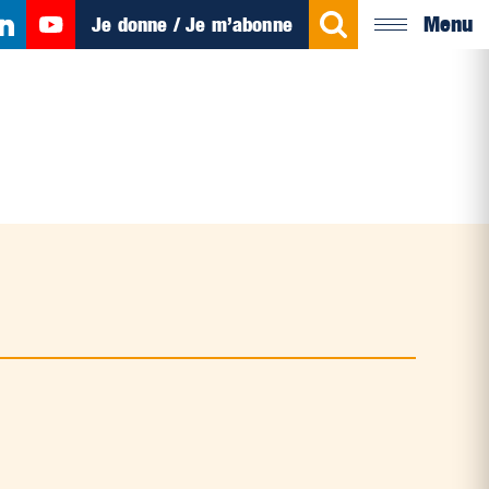
Menu
Je donne / Je m’abonne