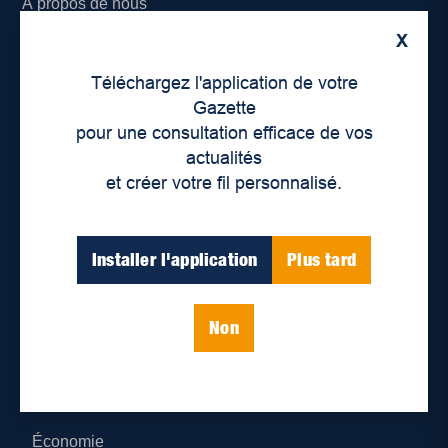
À propos de nous
X
Déontologie et confidentialité
Téléchargez l'application de votre
Devenir partenaire
Gazette
pour une consultation efficace de vos
Lieux de distribution
actualités
et créer votre fil personnalisé.
Nous joindre
Parutions numériques
Installer l'application
Plus tard
Catégories
Non
Actualités
Environnement
Économie