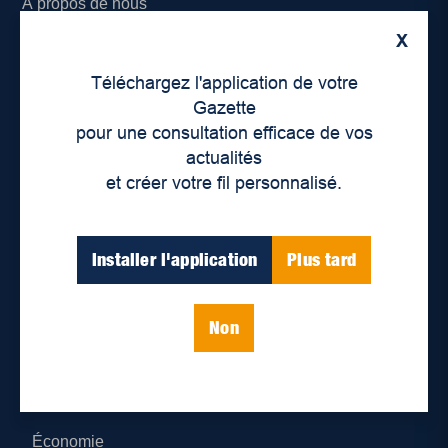
À propos de nous
X
Déontologie et confidentialité
Téléchargez l'application de votre
Devenir partenaire
Gazette
pour une consultation efficace de vos
Lieux de distribution
actualités
et créer votre fil personnalisé.
Nous joindre
Parutions numériques
Installer l'application
Plus tard
Catégories
Non
Actualités
Environnement
Économie