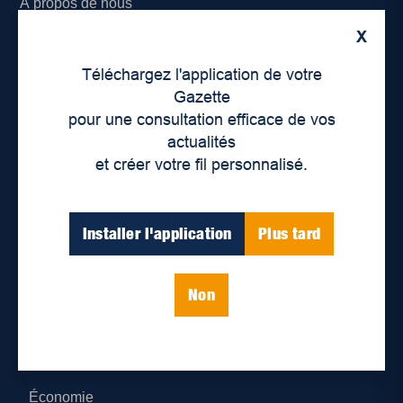
À propos de nous
X
Déontologie et confidentialité
Téléchargez l'application de votre
Devenir partenaire
Gazette
pour une consultation efficace de vos
Lieux de distribution
actualités
et créer votre fil personnalisé.
Nous joindre
Parutions numériques
Installer l'application
Plus tard
Catégories
Non
Actualités
Environnement
Économie