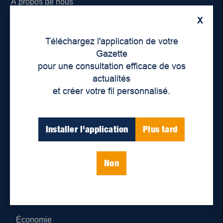
À propos de nous
X
Déontologie et confidentialité
Téléchargez l'application de votre
Devenir partenaire
Gazette
pour une consultation efficace de vos
Lieux de distribution
actualités
et créer votre fil personnalisé.
Nous joindre
Parutions numériques
Installer l'application
Plus tard
Catégories
Non
Actualités
Environnement
Économie