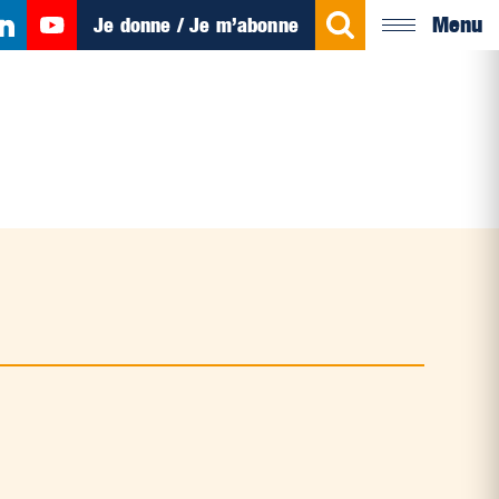
Menu
Je donne / Je m’abonne