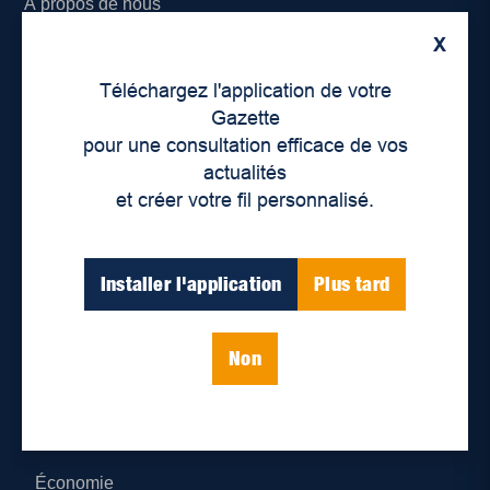
À propos de nous
X
Déontologie et confidentialité
Téléchargez l'application de votre
Devenir partenaire
Gazette
pour une consultation efficace de vos
Lieux de distribution
actualités
et créer votre fil personnalisé.
Nous joindre
Parutions numériques
Installer l'application
Plus tard
Catégories
Non
Actualités
Environnement
Économie