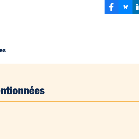
ées
entionnées