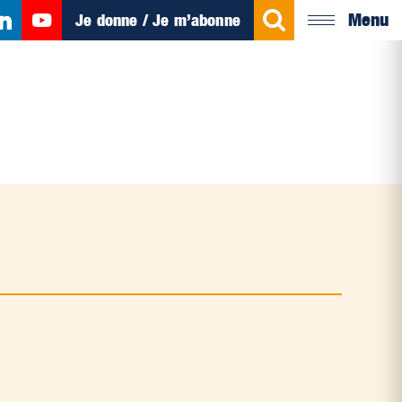
Menu
Je donne / Je m’abonne