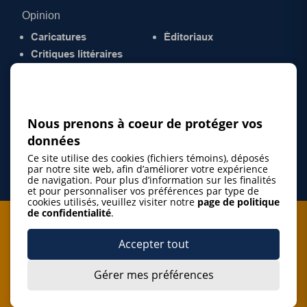
Opinion
Caricatures
Éditoriaux
Critiques littéraires
© 2026 Gazette de la Mauricie. Tous droits
réservés.
Politique de confidentialité
Nous prenons à coeur de protéger vos
données
Ce site utilise des cookies (fichiers témoins), déposés
par notre site web, afin d’améliorer votre expérience
de navigation. Pour plus d’information sur les finalités
et pour personnaliser vos préférences par type de
cookies utilisés, veuillez visiter notre
page de politique
de confidentialité
.
Je m'abonne à l'infolettre
Accepter tout
M'abonner
Gérer mes préférences
J’accepte de m’abonner à l’infolettre de La Gazette de la
Mauricie et de recevoir les plus récentes actualités ainsi
Je m'abonne à l'infolettre
que les offres promotionnelles de ce média d’information.