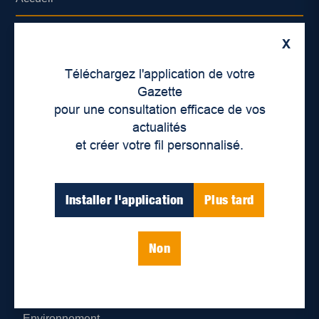
À propos de nous
X
Déontologie et confidentialité
Téléchargez l'application de votre
Gazette
Devenir partenaire
pour une consultation efficace de vos
actualités
Lieux de distribution
et créer votre fil personnalisé.
Nous joindre
Installer l'application
Plus tard
Parutions numériques
Non
Catégories
Actualités
Environnement