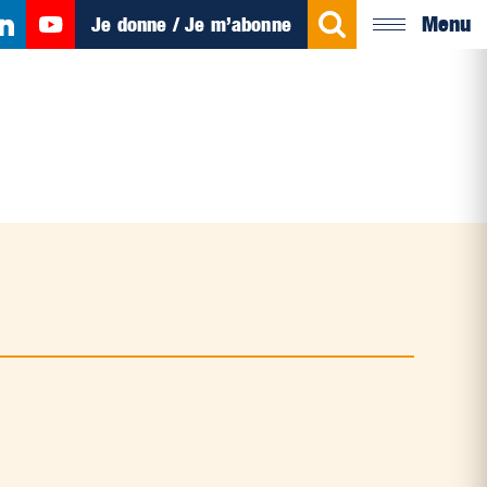
Menu
Je donne / Je m’abonne