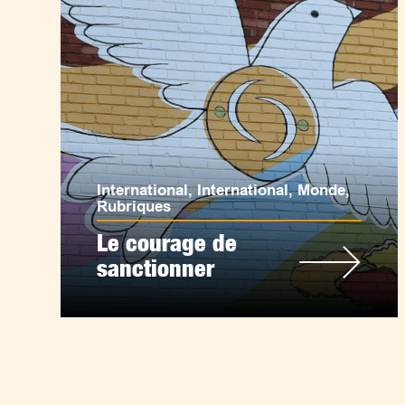
International
,
International
,
Monde
,
Rubriques
Le courage de
sanctionner