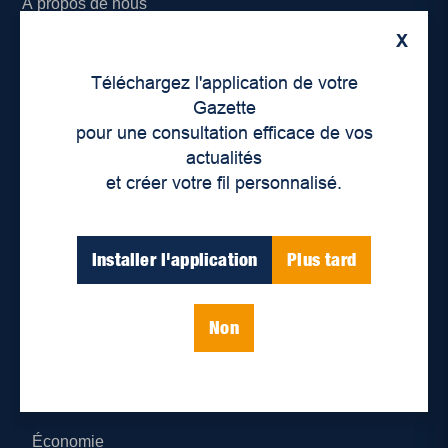
À propos de nous
X
Déontologie et confidentialité
Téléchargez l'application de votre
Devenir partenaire
Gazette
pour une consultation efficace de vos
Lieux de distribution
actualités
et créer votre fil personnalisé.
Nous joindre
Parutions numériques
Installer l'application
Plus tard
Catégories
Non
Actualités
Environnement
Économie