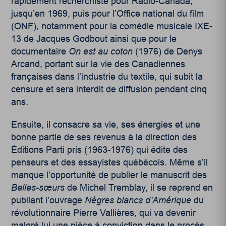
rapidement recherchiste pour Radio-Canada,
jusqu’en 1969, puis pour l’Office national du film
(ONF)
, notamment pour la comédie musicale IXE-
13 de Jacques Godbout ainsi que pour le
documentaire
On est au coton
(1976) de Denys
Arcand, portant sur la vie des Canadiennes
françaises dans l’industrie du textile, qui subit la
censure et sera interdit de diffusion pendant cinq
ans
.
Ensuite, il consacre sa vie, ses énergies et une
bonne partie de ses revenus à la direction des
Éditions Parti pris (1963-1976) qui édite des
penseurs et des essayistes québécois. Même s’il
manque l’opportunité de publier le manuscrit des
Belles-sœurs
de Michel Tremblay, il se reprend en
publiant l’ouvrage
Nègres blancs d’Amérique
du
révolutionnaire Pierre Vallières, qui va devenir
malgré lui une pièce à conviction dans le procès