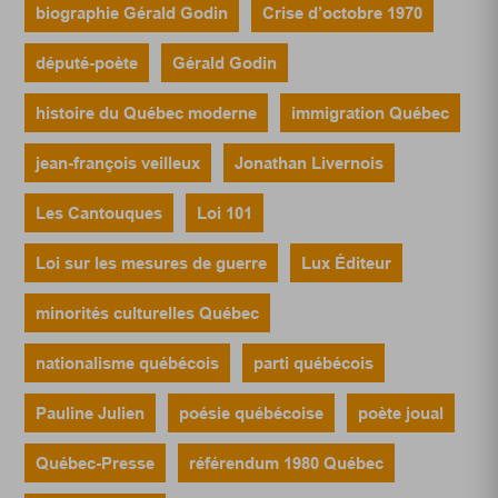
biographie Gérald Godin
Crise d’octobre 1970
député-poète
Gérald Godin
histoire du Québec moderne
immigration Québec
jean-françois veilleux
Jonathan Livernois
Les Cantouques
Loi 101
Loi sur les mesures de guerre
Lux Éditeur
minorités culturelles Québec
nationalisme québécois
parti québécois
Pauline Julien
poésie québécoise
poète joual
Québec-Presse
référendum 1980 Québec