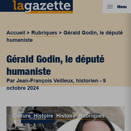
Menu
Accueil
>
Rubriques
>
Gérald Godin, le député
humaniste
Gérald Godin, le député
humaniste
Par
Jean-François Veilleux, historien
-
9
octobre 2024
Culture
,
Histoire
,
Histoire
,
Rubriques