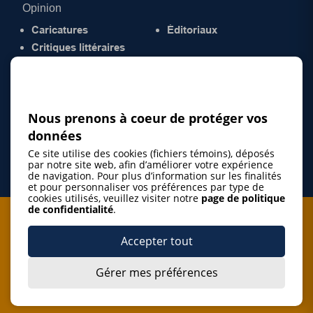
Opinion
Caricatures
Éditoriaux
Critiques littéraires
© 2026 Gazette de la Mauricie. Tous droits
réservés.
Politique de confidentialité
Nous prenons à coeur de protéger vos
données
Ce site utilise des cookies (fichiers témoins), déposés
par notre site web, afin d’améliorer votre expérience
de navigation. Pour plus d’information sur les finalités
et pour personnaliser vos préférences par type de
cookies utilisés, veuillez visiter notre
page de politique
de confidentialité
.
Je m'abonne à l'infolettre
Accepter tout
M'abonner
Gérer mes préférences
J’accepte de m’abonner à l’infolettre de La Gazette de la
Mauricie et de recevoir les plus récentes actualités ainsi
Je m'abonne à l'infolettre
que les offres promotionnelles de ce média d’information.