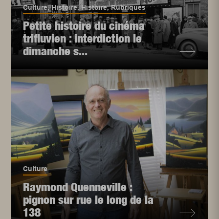
Culture
,
Histoire
,
Histoire
,
Rubriques
Petite histoire du cinéma
trifluvien : interdiction le
dimanche s...
Culture
Raymond Quenneville :
pignon sur rue le long de la
138