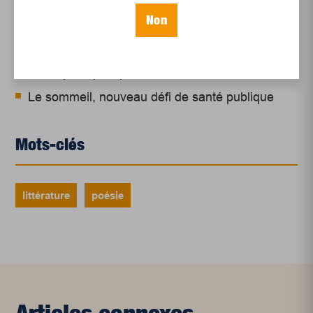
Juillet 2026
Non
Le sport professionnel féminin : en mouvement,
en croissance
Et les politiques peinent à suivre
Le sommeil, nouveau défi de santé publique
Mots-clés
littérature
poésie