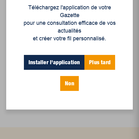
Téléchargez l'application de votre
Le sport professionnel féminin : en mouvement,
Gazette
en croissance
pour une consultation efficace de vos
Et les politiques peinent à suivre
actualités
et créer votre fil personnalisé.
Le sommeil, nouveau défi de santé publique
Mots-clés
Installer l'application
Plus tard
Non
culture
exèdre
librairie poirier
lire
trois-rivières