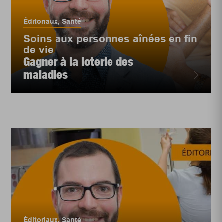
Éditoriaux
,
Santé
Soins aux personnes aînées en fin
de vie
Gagner à la loterie des
maladies
Éditoriaux
,
Santé