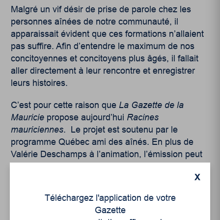
Malgré un vif désir de prise de parole chez les
personnes aînées de notre communauté, il
apparaissait évident que ces formations n’allaient
pas suffire. Afin d’entendre le maximum de nos
concitoyennes et concitoyens plus âgés, il fallait
aller directement à leur rencontre et enregistrer
leurs histoires.
C’est pour cette raison que
La Gazette de la
Mauricie
propose aujourd’hui
Racines
mauriciennes
. Le projet est soutenu par le
programme Québec ami des aînés. En plus de
Valérie Deschamps à l’animation, l’émission peut
compter sur l’apport de David Leblanc (tournage
X
et montage), Anthony Boisvert-Gagnon (musique)
et Chloé Germain-Thérien (illustration).
Téléchargez l'application de votre
Gazette