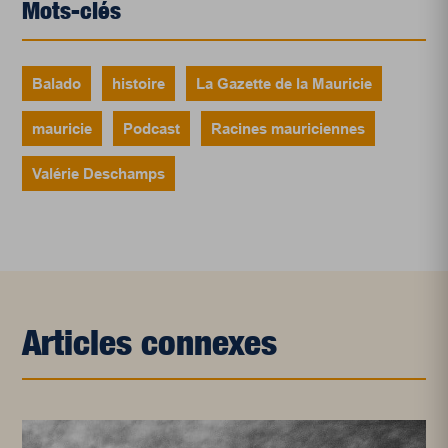
Mots-clés
Balado
histoire
La Gazette de la Mauricie
mauricie
Podcast
Racines mauriciennes
Valérie Deschamps
Articles connexes