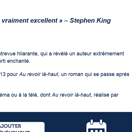
vraiment excellent »
–
Stephen King
entrevue hilarante, qui a révélé un auteur extrêmement
orti enchanté.
013 pour
Au revoir là-hau
t
, un roman qui se passe après
éma ou à la télé, dont
Au revoir là-hau
t
, réalisé par