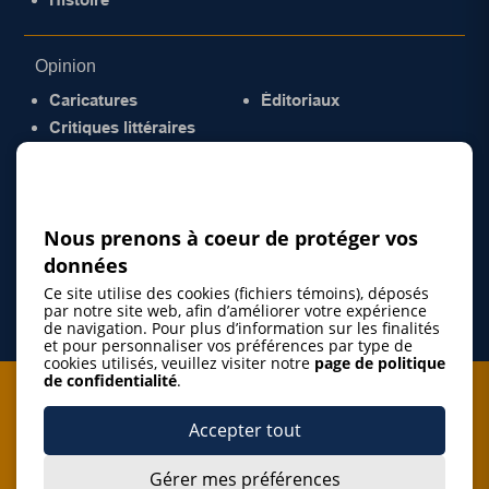
Opinion
Caricatures
Éditoriaux
Critiques littéraires
© 2026 Gazette de la Mauricie. Tous droits
réservés.
Politique de confidentialité
Nous prenons à coeur de protéger vos
données
Ce site utilise des cookies (fichiers témoins), déposés
par notre site web, afin d’améliorer votre expérience
de navigation. Pour plus d’information sur les finalités
et pour personnaliser vos préférences par type de
cookies utilisés, veuillez visiter notre
page de politique
de confidentialité
.
Je m'abonne à l'infolettre
Accepter tout
M'abonner
Gérer mes préférences