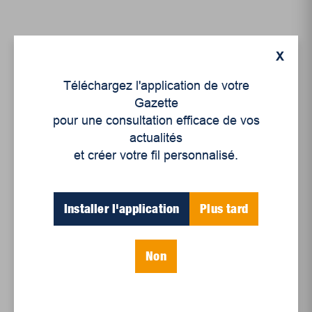
X
Téléchargez l'application de votre
Gazette
pour une consultation efficace de vos
actualités
et créer votre fil personnalisé.
Histoire
,
Enjeux sociaux
Normand Hamel :
Installer l'application
Plus tard
passionné de père en
fils
Non