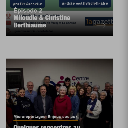
Épisode 2
Miloudie & Christine
Berthiaume
Microreportages
,
Enjeux sociaux
Quelques rencontres au