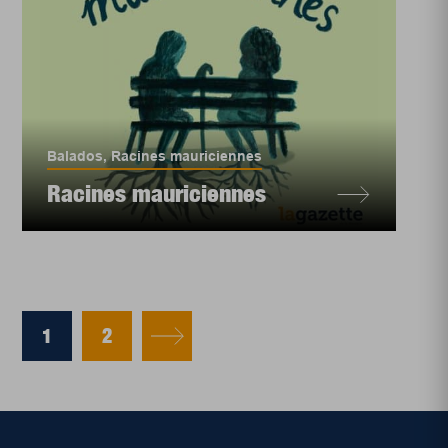
Balados
,
Racines mauriciennes
Racines mauriciennes
1
2