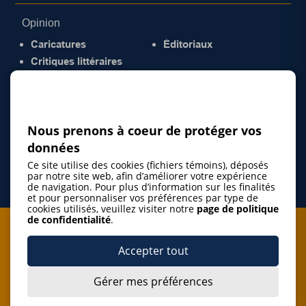
Opinion
Caricatures
Éditoriaux
Critiques littéraires
© 2026 Gazette de la Mauricie. Tous droits
réservés.
Politique de confidentialité
Nous prenons à coeur de protéger vos
données
Ce site utilise des cookies (fichiers témoins), déposés
par notre site web, afin d’améliorer votre expérience
de navigation. Pour plus d’information sur les finalités
et pour personnaliser vos préférences par type de
cookies utilisés, veuillez visiter notre
page de politique
de confidentialité
.
Je m'abonne à l'infolettre
Accepter tout
M'abonner
Gérer mes préférences
J’accepte de m’abonner à l’infolettre de La Gazette de la
Mauricie et de recevoir les plus récentes actualités ainsi