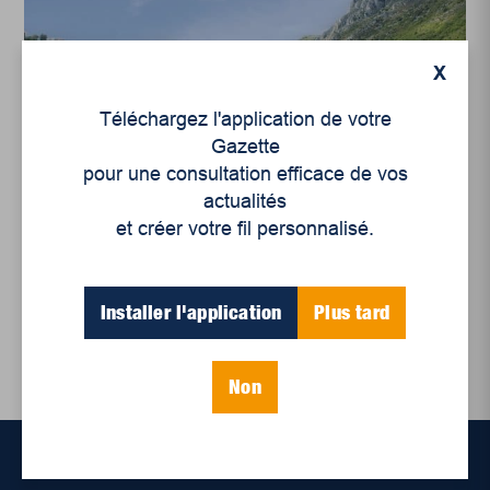
X
Téléchargez l'application de votre
Gazette
Culture
pour une consultation efficace de vos
Adis Simidzija : «Ce que
actualités
les monuments ne disent
et créer votre fil personnalisé.
pas»
Installer l'application
Plus tard
Non