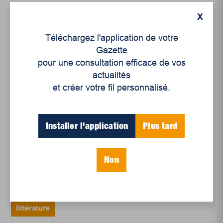
Articles récents
X
Téléchargez l'application de votre
Un siècle de Mauriciennes dans la presse
Gazette
régionale
pour une consultation efficace de vos
Juillet 2026
actualités
et créer votre fil personnalisé.
Le sport professionnel féminin : en mouvement,
en croissance
Et les politiques peinent à suivre
Installer l'application
Plus tard
Le sommeil, nouveau défi de santé publique
Non
Mots-clés
littérature