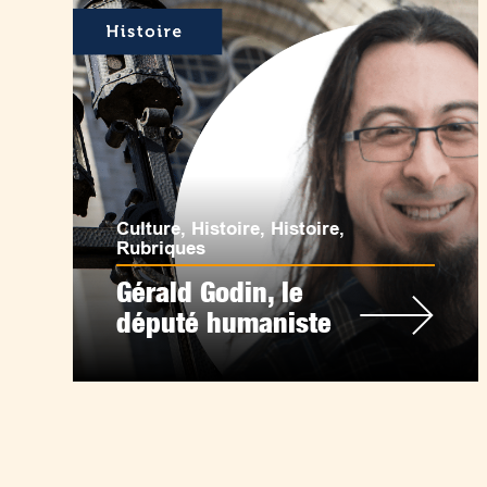
Culture
,
Histoire
,
Histoire
,
Rubriques
Gérald Godin, le
député humaniste