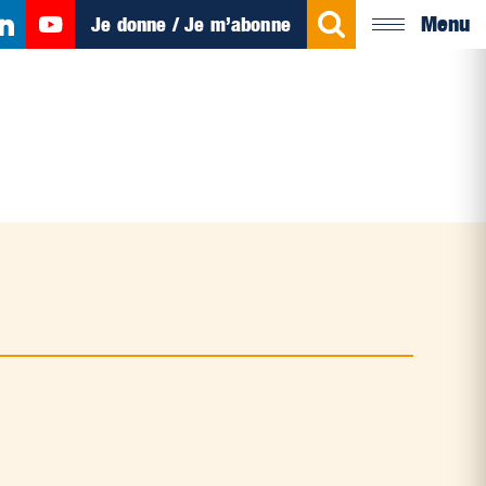
Menu
Je donne / Je m’abonne