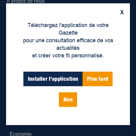
À propos de nous
X
Déontologie et confidentialité
Téléchargez l'application de votre
Devenir partenaire
Gazette
pour une consultation efficace de vos
Lieux de distribution
actualités
et créer votre fil personnalisé.
Nous joindre
Parutions numériques
Installer l'application
Plus tard
Catégories
Non
Actualités
Environnement
Économie