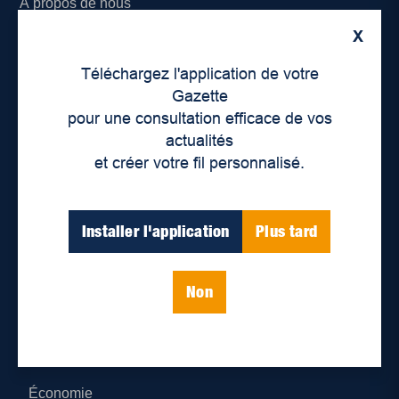
À propos de nous
X
Déontologie et confidentialité
Téléchargez l'application de votre
Devenir partenaire
Gazette
pour une consultation efficace de vos
Lieux de distribution
actualités
et créer votre fil personnalisé.
Nous joindre
Parutions numériques
Installer l'application
Plus tard
Catégories
Non
Actualités
Environnement
Économie