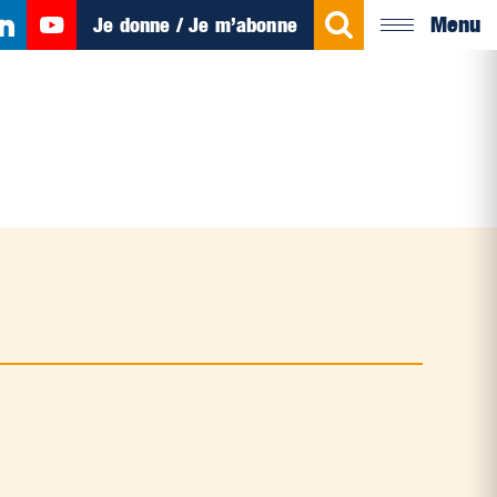
Menu
Je donne / Je m’abonne