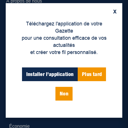
À propos de nous
X
Déontologie et confidentialité
Téléchargez l'application de votre
Devenir partenaire
Gazette
pour une consultation efficace de vos
Lieux de distribution
actualités
et créer votre fil personnalisé.
Nous joindre
Parutions numériques
Installer l'application
Plus tard
Catégories
Non
Actualités
Environnement
Économie