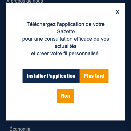
À propos de nous
X
Déontologie et confidentialité
Téléchargez l'application de votre
Devenir partenaire
Gazette
pour une consultation efficace de vos
Lieux de distribution
actualités
et créer votre fil personnalisé.
Nous joindre
Parutions numériques
Installer l'application
Plus tard
Catégories
Non
Actualités
Environnement
Économie