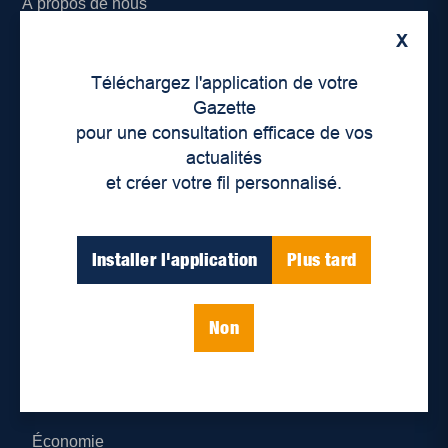
À propos de nous
X
Déontologie et confidentialité
Téléchargez l'application de votre
Devenir partenaire
Gazette
pour une consultation efficace de vos
Lieux de distribution
actualités
et créer votre fil personnalisé.
Nous joindre
Parutions numériques
Installer l'application
Plus tard
Catégories
Non
Actualités
Environnement
Économie