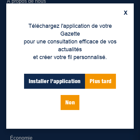
À propos de nous
X
Déontologie et confidentialité
Téléchargez l'application de votre
Devenir partenaire
Gazette
pour une consultation efficace de vos
Lieux de distribution
actualités
et créer votre fil personnalisé.
Nous joindre
Parutions numériques
Installer l'application
Plus tard
Catégories
Non
Actualités
Environnement
Économie