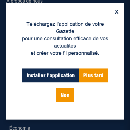
À propos de nous
X
Déontologie et confidentialité
Téléchargez l'application de votre
Devenir partenaire
Gazette
pour une consultation efficace de vos
Lieux de distribution
actualités
et créer votre fil personnalisé.
Nous joindre
Parutions numériques
Installer l'application
Plus tard
Catégories
Non
Actualités
Environnement
Économie