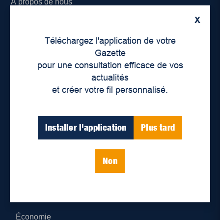
À propos de nous
X
Déontologie et confidentialité
Téléchargez l'application de votre
Devenir partenaire
Gazette
pour une consultation efficace de vos
Lieux de distribution
actualités
et créer votre fil personnalisé.
Nous joindre
Parutions numériques
Installer l'application
Plus tard
Catégories
Non
Actualités
Environnement
Économie